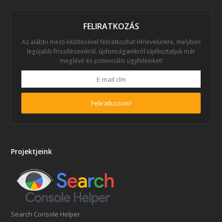
FELIRATKOZÁS
Az alábbi mező kitöltésével feliratkozhat Hírlevelünkre, melyben
legújabb frissítéseinkről, újdonságainkról tájékoztatjuk már
meglévő és potenciális ügyfeleinket!
Feliratkozom!
Projektjeink
Search Console Helper