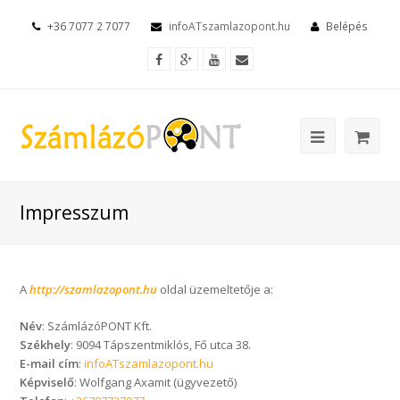
+36 7077 2 7077
infoATszamlazopont.hu
Belépés
Impresszum
A
http://szamlazopont.hu
oldal üzemeltetője a:
Név
: SzámlázóPONT Kft.
Székhely
: 9094 Tápszentmiklós, Fő utca 38.
E-mail cím
:
infoATszamlazopont.hu
Képviselő
: Wolfgang Axamit (ügyvezető)