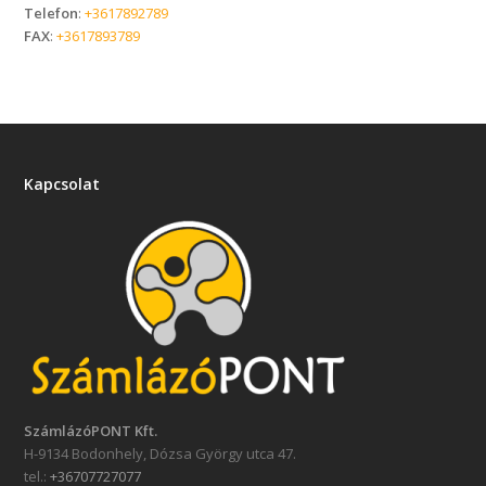
Telefon
:
+3617892789
FAX
:
+3617893789
Kapcsolat
SzámlázóPONT Kft.
H-9134 Bodonhely, Dózsa György utca 47.
tel.:
+36707727077