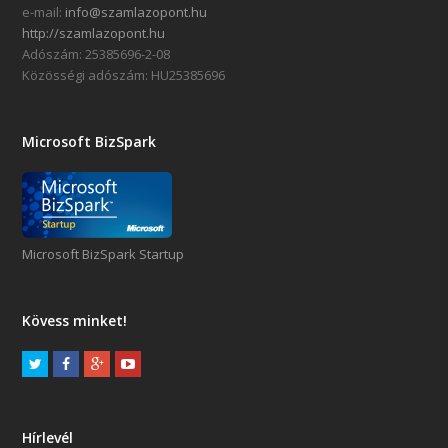
e-mail:
info@szamlazopont.hu
http://szamlazopont.hu
Adószám: 25385696-2-08
Közösségi adószám: HU25385696
Microsoft BizSpark
Microsoft BizSpark Startup
Kövess minket!
Hírlevél