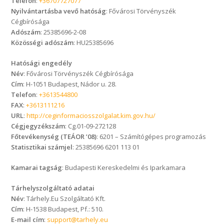
Telefon
:
+36707727077
Nyilvántartásba vevő hatóság
: Fővárosi Törvényszék
Cégbírósága
Adószám
: 25385696-2-08
Közösségi adószám
: HU25385696
Hatósági engedély
Név
: Fővárosi Törvényszék Cégbírósága
Cím
: H-1051 Budapest, Nádor u. 28.
Telefon
:
+3613544800
FAX
:
+3613111216
URL
:
http://ceginformaciosszolgalat.kim.gov.hu/
Cégjegyzékszám
: Cg.01-09-272128
Főtevékenység (TEÁOR ’08)
: 6201 – Számítógépes programozás
Statisztikai számjel
: 25385696 6201 113 01
Kamarai tagság
: Budapesti Kereskedelmi és Iparkamara
Tárhelyszolgáltató adatai
Név
: Tárhely.Eu Szolgáltató Kft.
Cím
: H-1538 Budapest, Pf.: 510.
E-mail cím
:
support@tarhely.eu