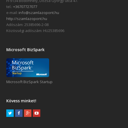
H-9134 Bodonhely, Dózsa György utca 47.
tel.:
+36707727077
e-mail:
info@szamlazopont.hu
http://szamlazopont.hu
Adószám: 25385696-2-08
Közösségi adószám: HU25385696
Microsoft BizSpark
Microsoft BizSpark Startup
Kövess minket!