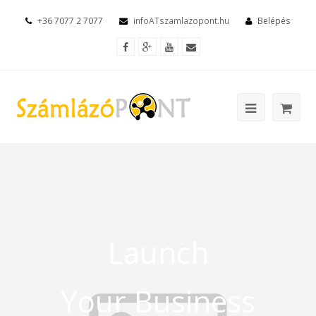
+36 7077 2 7077
infoATszamlazopont.hu
Belépés
Launch
Your Business