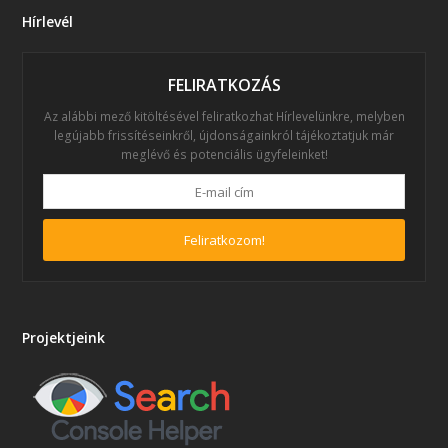
Hírlevél
FELIRATKOZÁS
Az alábbi mező kitöltésével feliratkozhat Hírlevelünkre, melyben
legújabb frissítéseinkről, újdonságainkról tájékoztatjuk már
meglévő és potenciális ügyfeleinket!
Feliratkozom!
Projektjeink