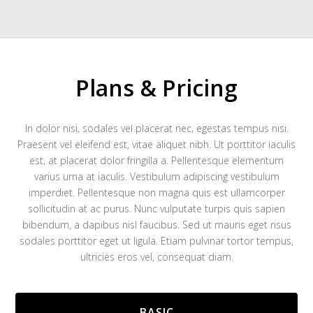
Plans & Pricing
In dolor nisi, sodales vel placerat nec, egestas tempus nisi.
Praesent vel eleifend est, vitae aliquet nibh. Ut porttitor iaculis
est, at placerat dolor fringilla a. Pellentesque elementum
varius urna at iaculis. Vestibulum adipiscing vestibulum
imperdiet. Pellentesque non magna quis est ullamcorper
sollicitudin at ac purus. Nunc vulputate turpis quis sapien
bibendum, a dapibus nisl faucibus. Sed ut mauris eget risus
sodales porttitor eget ut ligula. Etiam pulvinar tortor tempus,
ultricies eros vel, consequat diam.
BASIC