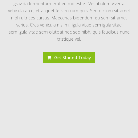
gravida fermentum erat eu molestie. Vestibulum viverra
vehicula arcu, et aliquet felis rutrum quis. Sed dictum sit amet
nibh ultrices cursus. Maecenas bibendum eu sem sit amet
varius. Cras vehicula nisi mi, igula vitae sem igula vitae
sem igula vitae sem olutpat nec sed nibh. quis faucibus nunc
tristique vel.
Get Started Today