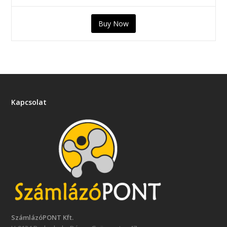
Buy Now
Kapcsolat
SzámlázóPONT Kft.