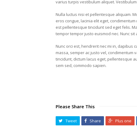
varius turpis vestibulum aliquet. Vestibulum
Nulla luctus nisi et pellentesque aliquam. M
eros congue, lacinia elit eget, condimentum r
est pellentesque tincidunt sed eget felis. 
tempor tempor justo euismod nec. Nunc sit 
Nunc orci est, hendrerit nec mi in, dapibus 
massa, semper ac justo vel, condimentum va
tincidunt, dictum lacus eget, pellentesque a
sem sed, commodo sapien.
Please Share This
Tweet
Share
Plus one