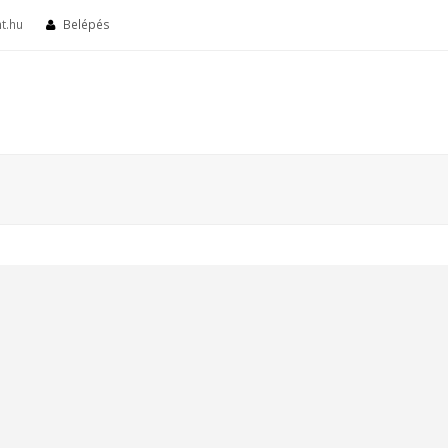
t.hu
Belépés
)