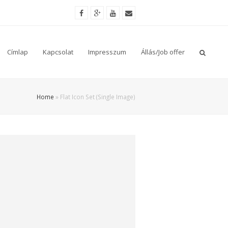
Címlap
Kapcsolat
Impresszum
Állás/Job offer
Home
»
Flat Icon Set (Single Image)