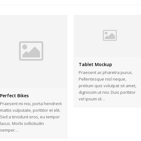
Tablet Mockup
Praesent ac pharetra purus.
Pellentesque nisl neque,
pretium quis volutpat sit amet,
dignissim ut nisi. Duis porttitor
Perfect Bikes
vel ipsum id…
Praesent mi nisi, porta hendrerit
mattis vulputate, porttitor et elit.
Sed a tincidunt eros, eu tempor
lacus. Morbi sollicitudin
semper…