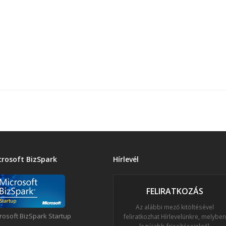
crosoft BizSpark
Hírlevél
FELIRATKOZÁS
Az alábbi mező kitöltésével
rosoft BizSpark Startup
feliratkozhat Hírlevelünkre, melyben