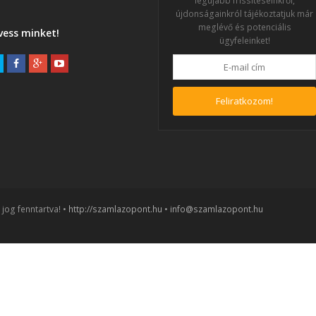
legújabb frissítéseinkről,
újdonságainkról tájékoztatjuk már
meglévő és potenciális
vess minket!
ügyfeleinket!
Feliratkozom!
jog fenntartva! •
http://szamlazopont.hu
•
info@szamlazopont.hu