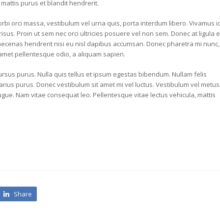
 mattis purus et blandit hendrerit.
orbi orci massa, vestibulum vel urna quis, porta interdum libero. Vivamus i
isus. Proin ut sem nec orci ultricies posuere vel non sem. Donec at ligula e
Maecenas hendrerit nisi eu nisl dapibus accumsan. Donec pharetra mi nunc,
amet pellentesque odio, a aliquam sapien.
cursus purus. Nulla quis tellus et ipsum egestas bibendum. Nullam felis
rius purus. Donec vestibulum sit amet mi vel luctus. Vestibulum vel metus
ugue. Nam vitae consequat leo. Pellentesque vitae lectus vehicula, mattis
Share