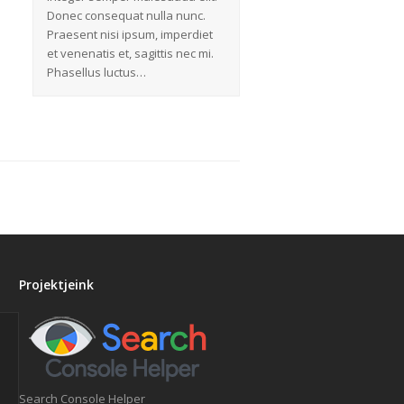
Donec consequat nulla nunc.
Praesent nisi ipsum, imperdiet
et venenatis et, sagittis nec mi.
Phasellus luctus…
Projektjeink
Search Console Helper