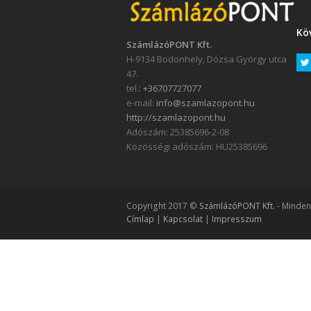
Kö
SzámlázóPONT Kft.
H-9134 Bodonhely, Dózsa György utca
47.
tel.:
+36707727077
e-mail:
info@szamlazopont.hu
http://szamlazopont.hu
Adószám: 25385696-2-08
Közösségi adószám: HU25385696
Copyright 2017 ©
SzámlázóPONT Kft.
- Minden 
Címlap
|
Kapcsolat
|
Impresszum