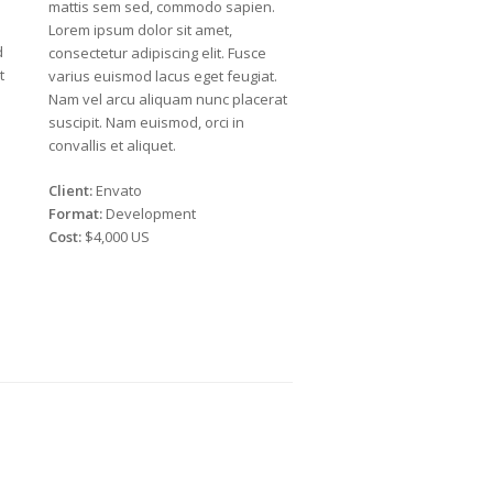
mattis sem sed, commodo sapien.
Lorem ipsum dolor sit amet,
d
consectetur adipiscing elit. Fusce
t
varius euismod lacus eget feugiat.
Nam vel arcu aliquam nunc placerat
suscipit. Nam euismod, orci in
convallis et aliquet.
Client:
Envato
Format:
Development
Cost:
$4,000 US