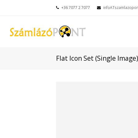
+36 7077 2 7077
infoATszamlazopon
Flat Icon Set (Single Image